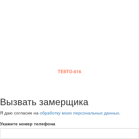
ИНЖЕНЕРА
Наш сотрудник приедет к Вам в оговоренный срок,
сделает шумовые замеры, на основе которых и будет
сделана смета работ.Также он проконсультирует Вас по
выбору оптимального материала, монтажу, срокам и
стадиям работы и оплаты.
Замеры шума производятся специальным прибором
TESTO-816
Вызвать замерщика
Я даю согласие на
обработку моих персональных данных
.
Укажите номер телефона