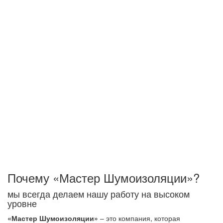
жизни или работы, а не абсолютную тишину.
Понижение шума на несколько ДБц отнюдь не
гарантирует решение поставленной задачи, поэтому
важнейшим условием правильной шумоизоляции
объектов будет качественная работа на всех этапах
работы - от проекта до монтажа звукоизоляционного
покрытия.Это замеры акустических характеристик,
оценка материала стеновых панелей, перекрытий
здания, учет прокладки коммуникационных систем и пр.
Мы снижаем ударный и воздушный шумы.
Акустический шум исчезает при заполнении
помещения мебелью и другими вещами
интерьера.
Почему «Мастер Шумоизоляции»?
мы всегда делаем нашу работу на высоком
уровне
«Мастер Шумоизоляции»
– это компания, которая