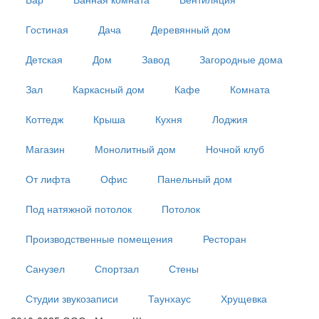
Гостиная
Дача
Деревянный дом
Детская
Дом
Завод
Загородные дома
Зал
Каркасный дом
Кафе
Комната
Коттедж
Крыша
Кухня
Лоджия
Магазин
Монолитный дом
Ночной клуб
От лифта
Офис
Панельный дом
Под натяжной потолок
Потолок
Производственные помещения
Ресторан
Санузел
Спортзал
Стены
Студии звукозаписи
Таунхаус
Хрущевка