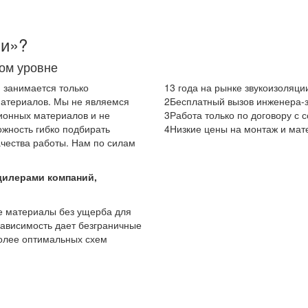
ы. Акустический шум исчезает при заполнении помещения 
ии»?
ом уровне
я занимается только
1
3 года на рынке звукоизоляци
атериалов. Мы не являемся
2
Бесплатный вызов инженера-
ионных материалов и не
3
Работа только по договору с
ожность гибко подбирать
4
Низкие цены на монтаж и ма
чества работы. Нам по силам
дилерами компаний,
е материалы без ущерба для
езависимость дает безграничные
более оптимальных схем
СПЛАТНЫЙ ВЫЗОВ ИНЖЕН