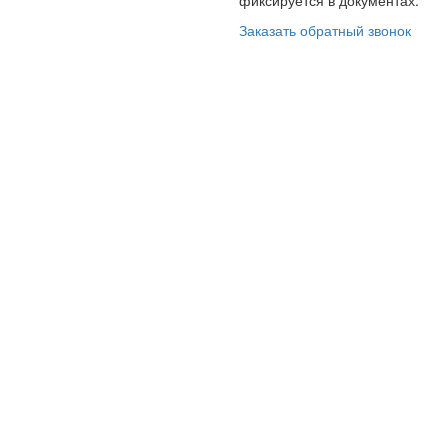
Заказать обратный звонок
Ь ШАГОВ К КОМФ
ваниваем
кие замеры
проект? Какие результаты необходимы?
териалам.