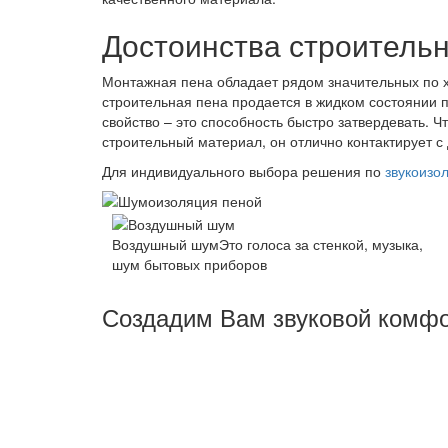
Достоинства строитель
Монтажная пена обладает рядом значительных по х
строительная пена продается в жидком состоянии 
свойство – это способность быстро затвердевать. 
строительный материал, он отлично контактирует 
Для индивидуального выбора решения по
звукоизо
Воздушный шум
Это голоса за стенкой, музыка,
шум бытовых приборов
Создадим Вам звуковой комф
Основная задача - создать комфортные услов
гарантирует решение поставленной задачи, 
этапах работы - от проекта до монтажа звуко
перекрытий здания, учет прокладки коммуник