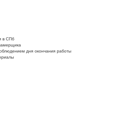
мебелью и другими вещами интерьера.
и в СПб
замерщика
 соблюдением дня окончания работы
териалы
ЕРА