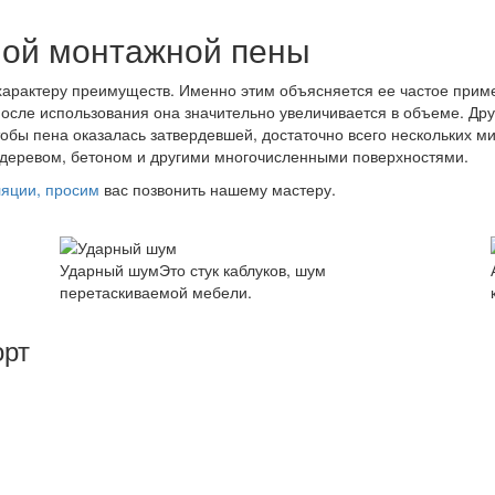
ной монтажной пены
арактеру преимуществ. Именно этим объясняется ее частое приме
после использования она значительно увеличивается в объеме. Др
Чтобы пена оказалась затвердевшей, достаточно всего нескольких м
с деревом, бетоном и другими многочисленными поверхностями.
ляции, просим
вас позвонить нашему мастеру.
Ударный шум
Это стук каблуков, шум
перетаскиваемой мебели.
орт
ия для жизни или работы, а не абсолютную тишину. Пониж
поэтому важнейшим условием правильной шумоизоляции объ
изоляционного покрытия.Это замеры акустических характер
ационных систем и пр.