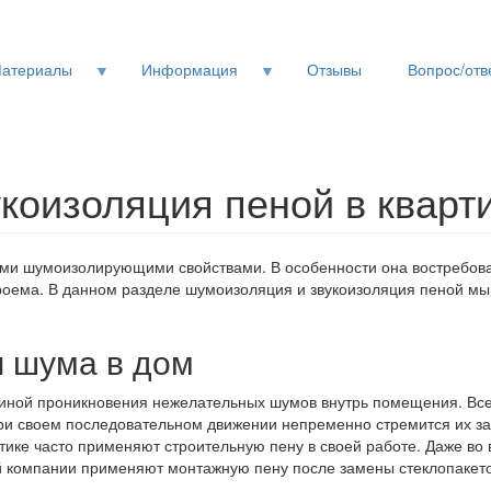
атериалы
Информация
Отзывы
Вопрос/отв
коизоляция пеной в кварт
ыми шумоизолирующими свойствами. В особенности она востребова
оема. В данном разделе шумоизоляция и звукоизоляция пеной мы 
 шума в дом
иной проникновения нежелательных шумов внутрь помещения. Все
ри своем последовательном движении непременно стремится их зан
стике часто применяют строительную пену в своей работе. Даже во
й компании применяют монтажную пену после замены стеклопакето