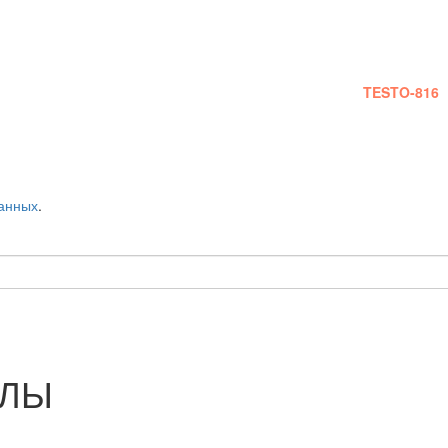
, сделает шумовые замеры, на основе которых и будет сделана сме
м и стадиям работы и оплаты.
Замеры шума производятся специальным прибором
TESTO-816
данных
.
АЛЫ