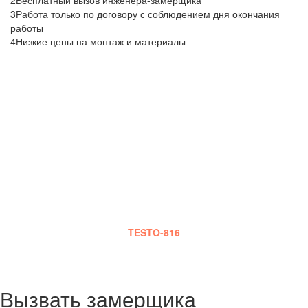
2
Бесплатный вызов инженера-замерщика
3
Работа только по договору с соблюдением дня окончания
работы
4
Низкие цены на монтаж и материалы
БЕСПЛАТНЫЙ ВЫЗОВ
ИНЖЕНЕРА
Наш сотрудник приедет к Вам в оговоренный срок,
сделает шумовые замеры, на основе которых и будет
сделана смета работ.Также он проконсультирует Вас по
выбору оптимального материала, монтажу, срокам и
стадиям работы и оплаты.
Замеры шума производятся специальным прибором
TESTO-816
Вызвать замерщика