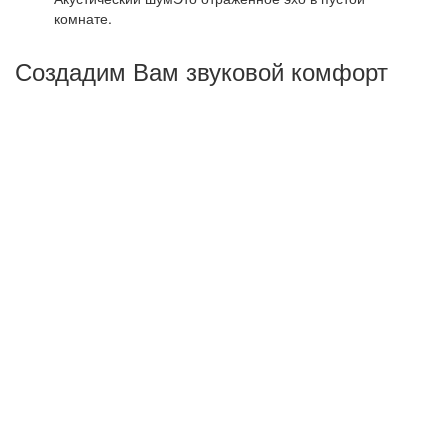
комнате.
Создадим Вам звуковой комфорт
Основная задача - создать комфортные условия для
жизни или работы, а не абсолютную тишину.
Понижение шума на несколько ДБц отнюдь не
гарантирует решение поставленной задачи, поэтому
важнейшим условием правильной шумоизоляции
объектов будет качественная работа на всех этапах
работы - от проекта до монтажа звукоизоляционного
покрытия.Это замеры акустических характеристик,
оценка материала стеновых панелей, перекрытий
здания, учет прокладки коммуникационных систем и пр.
Мы снижаем ударный и воздушный шумы.
Акустический шум исчезает при заполнении
помещения мебелью и другими вещами
интерьера.