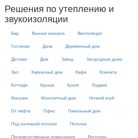
Решения по утеплению и
звукоизоляции
Бар
Ванная комната
Вентиляция
Гостиная
Дача
Деревянный дом
Детская
Дом
Завод
Загородные дома
Зал
Каркасный дом
Кафе
Комната
Коттедж
Крыша
Кухня
Лоджия
Магазин
Монолитный дом
Ночной клуб
От лифта
Офис
Панельный дом
Под натяжной потолок
Потолок
Производственные помещения
Ресторан