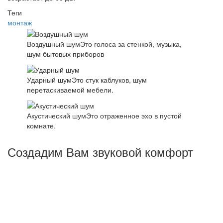
Теги
монтаж
Воздушный шум
Это голоса за стенкой, музыка,
шум бытовых приборов
Ударный шум
Это стук каблуков, шум
перетаскиваемой мебели.
Акустический шум
Это отраженное эхо в пустой
комнате.
Создадим Вам звуковой комфорт
Основная задача - создать комфортные условия для
жизни или работы, а не абсолютную тишину.
Понижение шума на несколько ДБц отнюдь не
гарантирует решение поставленной задачи, поэтому
важнейшим условием правильной шумоизоляции