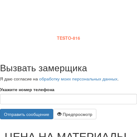
сделает шумовые замеры, на основе которых и будет
сделана смета работ.Также он проконсультирует Вас по
выбору оптимального материала, монтажу, срокам и
стадиям работы и оплаты.
Замеры шума производятся специальным прибором
TESTO-816
Вызвать замерщика
Я даю согласие на
обработку моих персональных данных
.
Укажите номер телефона
Отправить сообщение
Предпросмотр
ЦЕНА НА МАТЕРИАЛЫ