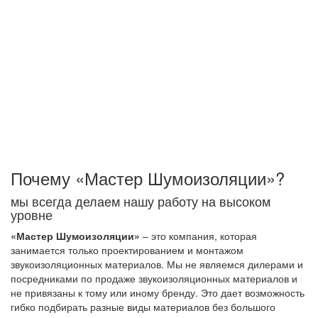
объектов будет качественная работа на всех этапах
работы - от проекта до монтажа звукоизоляционного
покрытия.Это замеры акустических характеристик,
оценка материала стеновых панелей, перекрытий
здания, учет прокладки коммуникационных систем и пр.
Мы снижаем ударный и воздушный шумы.
Акустический шум исчезает при заполнении
помещения мебелью и другими вещами
интерьера.
Почему «Мастер Шумоизоляции»?
мы всегда делаем нашу работу на высоком
уровне
«Мастер Шумоизоляции»
– это компания, которая
занимается только проектированием и монтажом
звукоизоляционных материалов. Мы не являемся дилерами и
посредниками по продаже звукоизоляционных материалов и
не привязаны к тому или иному бренду. Это дает возможность
гибко подбирать разные виды материалов без большого