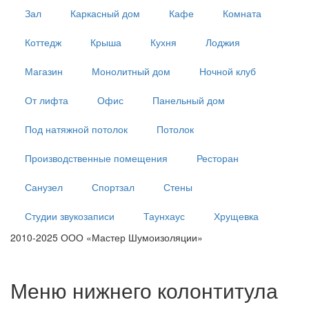
Зал
Каркасный дом
Кафе
Комната
Коттедж
Крыша
Кухня
Лоджия
Магазин
Монолитный дом
Ночной клуб
От лифта
Офис
Панельный дом
Под натяжной потолок
Потолок
Производственные помещения
Ресторан
Санузел
Спортзал
Стены
Студии звукозаписи
Таунхаус
Хрущевка
2010-2025 ООО «Мастер Шумоизоляции»
тех. центр
тех. центр
тех. центр
Меню нижнего колонтитула