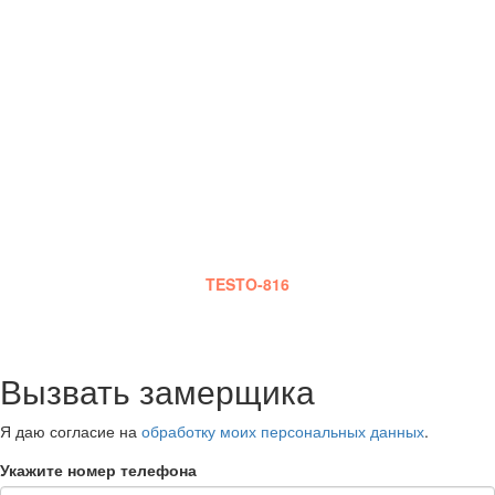
БЕСПЛАТНЫЙ ВЫЗОВ
ИНЖЕНЕРА
Наш сотрудник приедет к Вам в оговоренный срок,
сделает шумовые замеры, на основе которых и будет
сделана смета работ.Также он проконсультирует Вас по
выбору оптимального материала, монтажу, срокам и
стадиям работы и оплаты.
Замеры шума производятся специальным прибором
TESTO-816
Вызвать замерщика
Я даю согласие на
обработку моих персональных данных
.
Укажите номер телефона