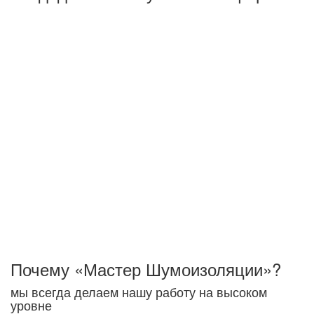
Основная задача - создать комфортные условия для
жизни или работы, а не абсолютную тишину.
Понижение шума на несколько ДБц отнюдь не
гарантирует решение поставленной задачи, поэтому
важнейшим условием правильной шумоизоляции
объектов будет качественная работа на всех этапах
работы - от проекта до монтажа звукоизоляционного
покрытия.Это замеры акустических характеристик,
оценка материала стеновых панелей, перекрытий
здания, учет прокладки коммуникационных систем и пр.
Мы снижаем ударный и воздушный шумы.
Акустический шум исчезает при заполнении
помещения мебелью и другими вещами
интерьера.
Почему «Мастер Шумоизоляции»?
мы всегда делаем нашу работу на высоком
уровне