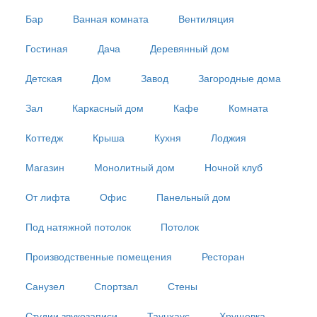
Бар
Ванная комната
Вентиляция
Гостиная
Дача
Деревянный дом
Детская
Дом
Завод
Загородные дома
Зал
Каркасный дом
Кафе
Комната
Коттедж
Крыша
Кухня
Лоджия
Магазин
Монолитный дом
Ночной клуб
От лифта
Офис
Панельный дом
Под натяжной потолок
Потолок
Производственные помещения
Ресторан
Санузел
Спортзал
Стены
Студии звукозаписи
Таунхаус
Хрущевка