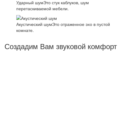
Ударный шум
Это стук каблуков, шум
перетаскиваемой мебели.
Акустический шум
Это отраженное эхо в пустой
комнате.
Создадим Вам звуковой комфорт
Основная задача - создать комфортные условия для
жизни или работы, а не абсолютную тишину.
Понижение шума на несколько ДБц отнюдь не
гарантирует решение поставленной задачи, поэтому
важнейшим условием правильной шумоизоляции
объектов будет качественная работа на всех этапах
работы - от проекта до монтажа звукоизоляционного
покрытия.Это замеры акустических характеристик,
оценка материала стеновых панелей, перекрытий
здания, учет прокладки коммуникационных систем и пр.
Мы снижаем ударный и воздушный шумы.