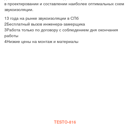
в проектировании и составлении наиболее оптимальных схем
звукоизоляции.
1
3 года на рынке звукоизоляции в СПб
2
Бесплатный вызов инженера-замерщика
3
Работа только по договору с соблюдением дня окончания
работы
4
Низкие цены на монтаж и материалы
БЕСПЛАТНЫЙ ВЫЗОВ
ИНЖЕНЕРА
Наш сотрудник приедет к Вам в оговоренный срок,
сделает шумовые замеры, на основе которых и будет
сделана смета работ.Также он проконсультирует Вас по
выбору оптимального материала, монтажу, срокам и
стадиям работы и оплаты.
Замеры шума производятся специальным прибором
TESTO-816