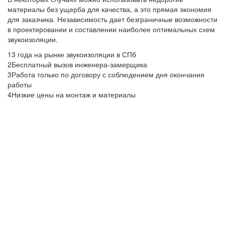
материалы без ущерба для качества, а это прямая экономия
для заказчика. Независимость дает безграничные возможности
в проектировании и составлении наиболее оптимальных схем
звукоизоляции.
1
3 года на рынке звукоизоляции в СПб
2
Бесплатный вызов инженера-замерщика
3
Работа только по договору с соблюдением дня окончания
работы
4
Низкие цены на монтаж и материалы
БЕСПЛАТНЫЙ ВЫЗОВ
ИНЖЕНЕРА
Наш сотрудник приедет к Вам в оговоренный срок,
сделает шумовые замеры, на основе которых и будет
сделана смета работ.Также он проконсультирует Вас по
выбору оптимального материала, монтажу, срокам и
стадиям работы и оплаты.
Замеры шума производятся специальным прибором