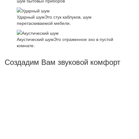
шум бытовых приборов
Ударный шум
Это стук каблуков, шум
перетаскиваемой мебели.
Акустический шум
Это отраженное эхо в пустой
комнате.
Создадим Вам звуковой комфорт
Основная задача - создать комфортные условия для
жизни или работы, а не абсолютную тишину.
Понижение шума на несколько ДБц отнюдь не
гарантирует решение поставленной задачи, поэтому
важнейшим условием правильной шумоизоляции
объектов будет качественная работа на всех этапах
работы - от проекта до монтажа звукоизоляционного
покрытия.Это замеры акустических характеристик,
оценка материала стеновых панелей, перекрытий
здания, учет прокладки коммуникационных систем и пр.