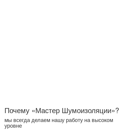
Основная задача - создать комфортные условия для
жизни или работы, а не абсолютную тишину.
Понижение шума на несколько ДБц отнюдь не
гарантирует решение поставленной задачи, поэтому
важнейшим условием правильной шумоизоляции
объектов будет качественная работа на всех этапах
работы - от проекта до монтажа звукоизоляционного
покрытия.Это замеры акустических характеристик,
оценка материала стеновых панелей, перекрытий
здания, учет прокладки коммуникационных систем и пр.
Мы снижаем ударный и воздушный шумы.
Акустический шум исчезает при заполнении
помещения мебелью и другими вещами
интерьера.
Почему «Мастер Шумоизоляции»?
мы всегда делаем нашу работу на высоком
уровне