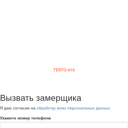
БЕСПЛАТНЫЙ ВЫЗОВ
ИНЖЕНЕРА
Наш сотрудник приедет к Вам в оговоренный срок,
сделает шумовые замеры, на основе которых и будет
сделана смета работ.Также он проконсультирует Вас по
выбору оптимального материала, монтажу, срокам и
стадиям работы и оплаты.
Замеры шума производятся специальным прибором
TESTO-816
Вызвать замерщика
Я даю согласие на
обработку моих персональных данных
.
Укажите номер телефона