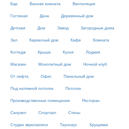
Бар
Ванная комната
Вентиляция
Гостиная
Дача
Деревянный дом
Детская
Дом
Завод
Загородные дома
Зал
Каркасный дом
Кафе
Комната
Коттедж
Крыша
Кухня
Лоджия
Магазин
Монолитный дом
Ночной клуб
От лифта
Офис
Панельный дом
Под натяжной потолок
Потолок
Производственные помещения
Ресторан
Санузел
Спортзал
Стены
Студии звукозаписи
Таунхаус
Хрущевка