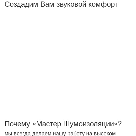
Создадим Вам звуковой комфорт
Основная задача - создать комфортные условия для
жизни или работы, а не абсолютную тишину.
Понижение шума на несколько ДБц отнюдь не
гарантирует решение поставленной задачи, поэтому
важнейшим условием правильной шумоизоляции
объектов будет качественная работа на всех этапах
работы - от проекта до монтажа звукоизоляционного
покрытия.Это замеры акустических характеристик,
оценка материала стеновых панелей, перекрытий
здания, учет прокладки коммуникационных систем и пр.
Мы снижаем ударный и воздушный шумы.
Акустический шум исчезает при заполнении
помещения мебелью и другими вещами
интерьера.
Почему «Мастер Шумоизоляции»?
мы всегда делаем нашу работу на высоком