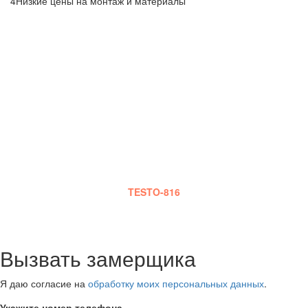
4
Низкие цены на монтаж и материалы
БЕСПЛАТНЫЙ ВЫЗОВ
ИНЖЕНЕРА
Наш сотрудник приедет к Вам в оговоренный срок,
сделает шумовые замеры, на основе которых и будет
сделана смета работ.Также он проконсультирует Вас по
выбору оптимального материала, монтажу, срокам и
стадиям работы и оплаты.
Замеры шума производятся специальным прибором
TESTO-816
Вызвать замерщика
Я даю согласие на
обработку моих персональных данных
.
Укажите номер телефона