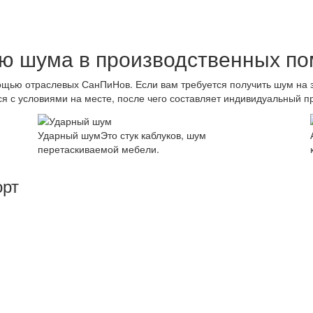
ю шума в производственных п
ощью отраслевых СанПиНов. Если вам требуется получить шум на з
ся с условиями на месте, после чего составляет индивидуальный п
Ударный шум
Это стук каблуков, шум
перетаскиваемой мебели.
орт
ия для жизни или работы, а не абсолютную тишину. Пониж
поэтому важнейшим условием правильной шумоизоляции объ
изоляционного покрытия.Это замеры акустических характер
ационных систем и пр.
ы. Акустический шум исчезает при заполнении помещения 