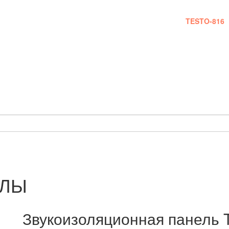
м и стадиям работы и оплаты.
Замеры шума производятся специальным прибором
TESTO-816
АЛЫ
Звукоизоляционная панель T