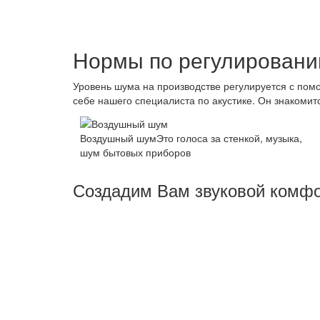
Нормы по регулировани
Уровень шума на производстве регулируется с пом
себе нашего специалиста по акустике. Он знакомит
Воздушный шум
Это голоса за стенкой, музыка,
шум бытовых приборов
Создадим Вам звуковой комф
Основная задача - создать комфортные услов
гарантирует решение поставленной задачи, 
этапах работы - от проекта до монтажа звуко
перекрытий здания, учет прокладки коммуник
Мы снижаем ударный и воздушный шум