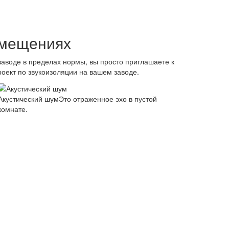
омещениях
аводе в пределах нормы, вы просто приглашаете к
роект по звукоизоляции на вашем заводе.
Акустический шум
Это отраженное эхо в пустой
комнате.
ение шума на несколько ДБц отнюдь не
ектов будет качественная работа на всех
истик, оценка материала стеновых панелей,
мебелью и другими вещами интерьера.