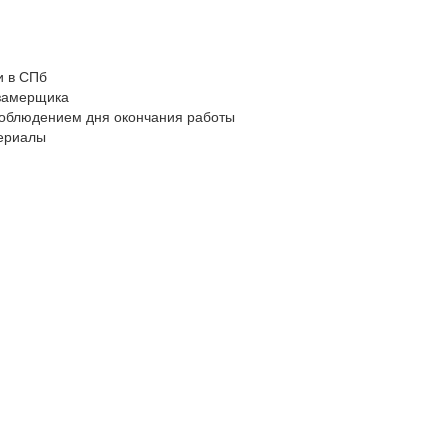
и в СПб
замерщика
 соблюдением дня окончания работы
териалы
ЕРА
та работ.Также он проконсультирует Вас по