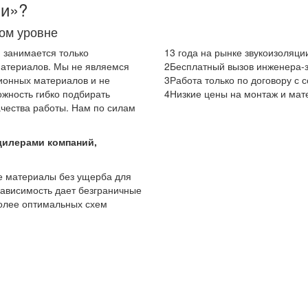
ии»?
ом уровне
я занимается только
1
3 года на рынке звукоизоляци
атериалов. Мы не являемся
2
Бесплатный вызов инженера-
ионных материалов и не
3
Работа только по договору с
ожность гибко подбирать
4
Низкие цены на монтаж и ма
чества работы. Нам по силам
дилерами компаний,
е материалы без ущерба для
езависимость дает безграничные
более оптимальных схем
СПЛАТНЫЙ ВЫЗОВ ИНЖЕН
, сделает шумовые замеры, на основе которых и будет сделана сме